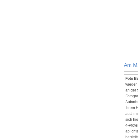
Am Ma
Foto B
wieder 
an der 
Fotogra
Aufnah
Ihrem H
auch m
sich hi
4-Pfot
ablicht
begleit