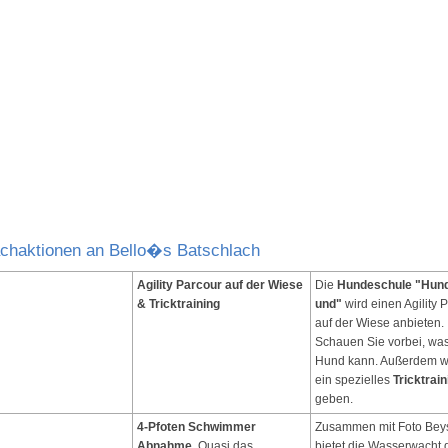
chaktionen an Bello�s Batschlach
Agility Parcour auf der Wiese
Die
Hundeschule "Hund
& Tricktraining
und"
wird einen Agility 
auf der Wiese anbieten.
Schauen Sie vorbei, was
Hund kann. Außerdem w
ein spezielles
Tricktrain
geben.
4-Pfoten Schwimmer
Zusammen mit Foto Bey
Abnahme.
Quasi das
bietet die Wasserwacht 