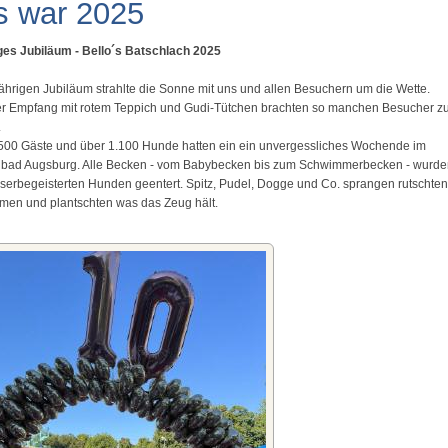
s war 2025
iges Jubiläum - Bello´s Batschlach 2025
hrigen Jubiläum strahlte die Sonne mit uns und allen Besuchern um die Wette.
der Empfang mit rotem Teppich und Gudi-Tütchen brachten so manchen Besucher 
.
500 Gäste und über 1.100 Hunde hatten ein ein unvergessliches Wochende im
nbad Augsburg. Alle Becken - vom Babybecken bis zum Schwimmerbecken - wurde
erbegeisterten Hunden geentert. Spitz, Pudel, Dogge und Co. sprangen rutschten
en und plantschten was das Zeug hält.