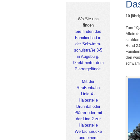
Da
10 jähr
Wo Sie uns
finden
Zum 10jä
Sie finden das
Allein 
Familienbad in
strahlen
der Schwimm-
Rund 2.
schulstraße 3-5
Familie
in Augsburg.
den wass
Direkt hinter dem
schwamm
Plärrergelände.
Mit der
Straßenbahn
Linie 4 -
Haltestelle
Brunntal oder
Plärrer oder mit
der Line 2 zur
Haltestelle
Wertachbrücke
und einem