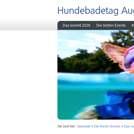
Das kommt 2026
Die letzten Events
I
Sie sind hier:
Startseite
»
Die letzten Events
»
Das w