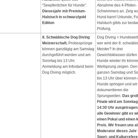
"Seepferdchen für Hunde".
Abnahme des 4-Pfoten-
Diesesjahr mit Premium-
Schwimmers an. Zeig w
Halstuch in schwarz/gold
Hund kann! Urkunde, Fo
Edition
Halstuch gibts zur best
Prüfung.
8. Schwäbische Dog Diving
Dog Diving = Hundeweit
Meisterschaft.
Probesprünge
wer wird der 8. schwäbi
können ganztägig am Samstag
Meister? In drei
durchgeführt werden und am
Gewichtsklassen dürfen 
Sonntag bis 13 Uhr.
Hunde wieder ihr könne
Anmeldung am Infostand beim
Weitsprung zeigen. Den
Dog Diving möglich.
ganzen Samstag und S
bis 13 Uhr über können 
Hunde springen und wir
dokumentieren die
Sprungweiten.
Das gro
Finale wird am Sonnta
14:30 Uhr ausgetragen.
alle Gewinner gibt es w
einen Pokal und einen 
Preis. Wir freuen uns a
Moderator dieses Jahr
Sport- und Kulturrefere