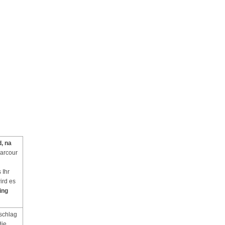
, na
Parcour
 Ihr
ird es
ing
schlag
die