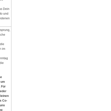
as Dein
to und
andenen
sprung,
sche
die
n im
onntag
die
ße
g um
 Für
ieder
kleinen
ls Co-
 uns
nt