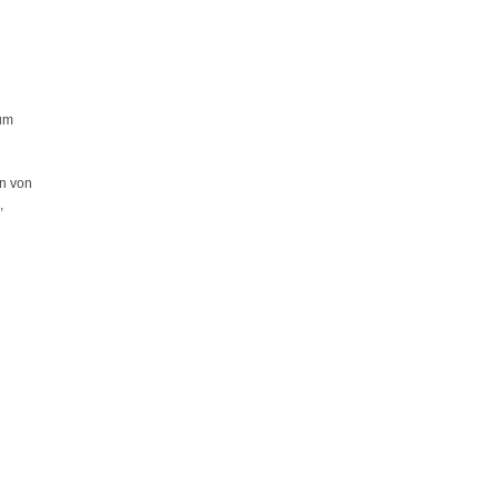
zum
n von
,