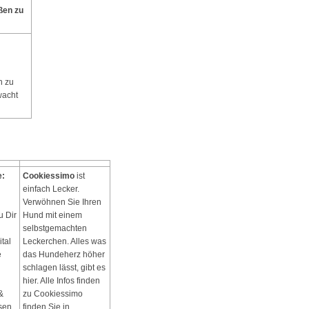
ßen zu
n
n zu
wacht
e:
Cookiessimo
ist
einfach Lecker.
Verwöhnen Sie Ihren
u Dir
Hund mit einem
selbstgemachten
tal
Leckerchen. Alles was
e
das Hundeherz höher
schlagen lässt, gibt es
hier. Alle Infos finden
&
zu Cookiessimo
sen
finden Sie in