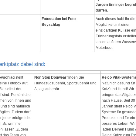
Jürgen Enninger begrü
dürfen.
Fotostation bei Foto
Auch dieses habt ihr die
Beyschlag
Möglichkeit mit einer
einzigartigen Kulisse ei
Erinnerungsfoto erstelle
lassen auf dem Wasser
Motorboot
rktplatz dabei sind:
eyschlag
stellt
Non Stop Dogwear
finden Sie
Reico Vital-System
eine Fotobox auf,
Hundezugzubehör, Sportzubehör und
Natürlich gesund für
Sie selbst der
Alltagszubehör
Katz' und Hund! Wir
f sind. Persönliche
bringen das Allgäu z
men von Ihnen und
nach Hause. Seit 30
und sind natürlich
Jahren steht Reico Vi
öglich. Zudem darf
Systeme für gesund
er jeder erfolgreiche
Produkte und für ein
en Schwimmer
besseres Leben. Wir
en lassen. Zudem
laden Deinen Hund 
et das Team von
Deine Katze zum Es