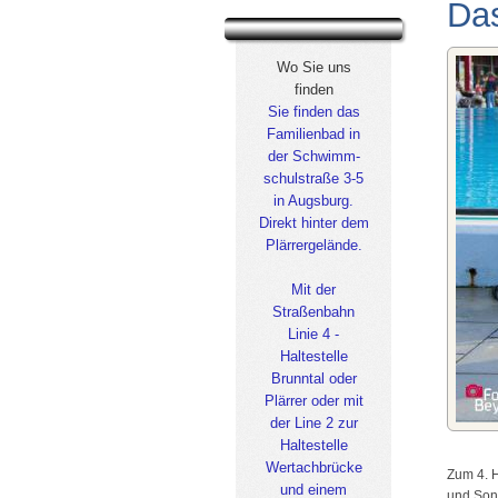
Da
Wo Sie uns
finden
Sie finden das
Familienbad in
der Schwimm-
schulstraße 3-5
in Augsburg.
Direkt hinter dem
Plärrergelände.
Mit der
Straßenbahn
Linie 4 -
Haltestelle
Brunntal oder
Plärrer oder mit
der Line 2 zur
Haltestelle
Wertachbrücke
Zum 4. 
und einem
und Sonn