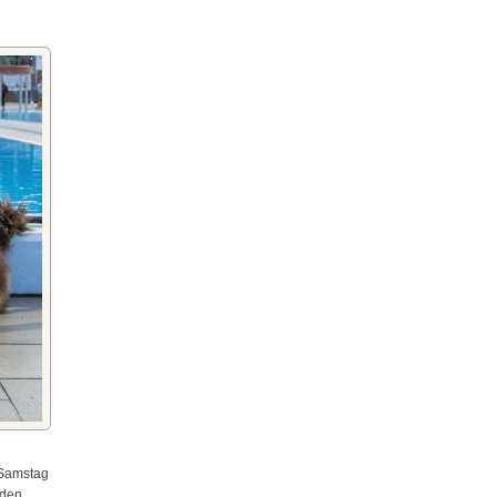
 Samstag
rden