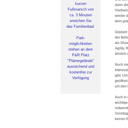
kurzen
dann die
Fußmarsch von
Vierbein
ca. 3 Minuten
wieder d
erreichen Sie
dem gut
das Familienbad.
Geplant
der Behi
Park-
als Sho
möglichkeiten
Agility,
stehen an dem
ähnlich
P&R Platz
"Plärrergelände"
Noch meh
ausreichend und
Interess
kostenfrei zur
gibt. U
Verfügung
geöffnet
um den 
Auch in 
wichtige
notwend
Sonntag 
keinen Ei