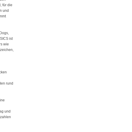
 für die
en und
ommt
Dogs,
SICS ist
rs wie
bzeichen,
ecken
nden rund
ine
ag und
 zahlen