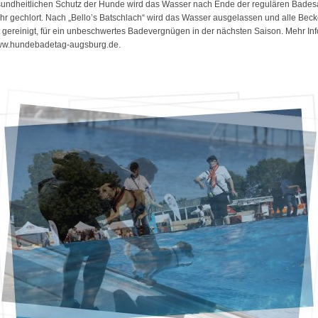
undheitlichen Schutz der Hunde wird das Wasser nach Ende der regulären Bades
hr gechlort. Nach „Bello’s Batschlach“ wird das Wasser ausgelassen und alle Bec
 gereinigt, für ein unbeschwertes Badevergnügen in der nächsten Saison. Mehr In
ww.hundebadetag-augsburg.de.