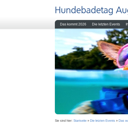
Das kommt 2026
Die letzten Events
I
Sie sind hier:
Startseite
»
Die letzten Events
»
Das w