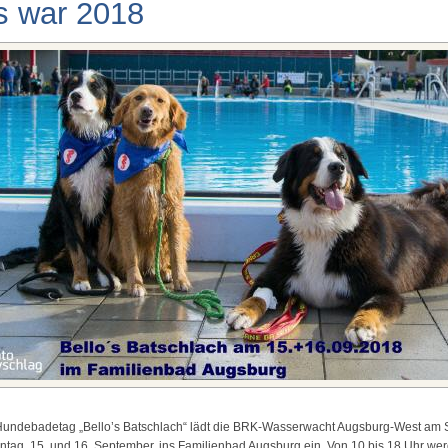
s war 2018
Hundebadetag „Bello’s Batschlach“ lädt die BRK-Wasserwacht Augsburg-West am
tag, 15. und 16. September, ins Familienbad Augsburg ein. Von 10 bis 18 Uhr we