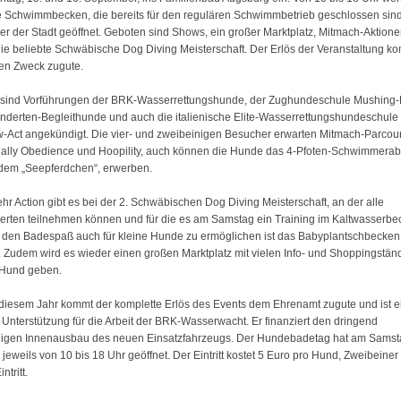
 Schwimmbecken, die bereits für den regulären Schwimmbetrieb geschlossen sind,
er der Stadt geöffnet. Geboten sind Shows, ein großer Marktplatz, Mitmach-Aktion
ie beliebte Schwäbische Dog Diving Meisterschaft. Der Erlös der Veranstaltung k
en Zweck zugute.
 sind Vorführungen der BRK-Wasserrettungshunde, der Zughundeschule Mushing-
nderten-Begleithunde und auch die italienische Elite-Wasserrettungshundeschule 
w-Act angekündigt. Die vier- und zweibeinigen Besucher erwarten Mitmach-Parcou
 Rally Obedience und Hoopility, auch können die Hunde das 4-Pfoten-Schwimmera
 dem „Seepferdchen“, erwerben.
r Action gibt es bei der 2. Schwäbischen Dog Diving Meisterschaft, an der alle
ierten teilnehmen können und für die es am Samstag ein Training im Kaltwasserb
m den Badespaß auch für kleine Hunde zu ermöglichen ist das Babyplantschbecken
. Zudem wird es wieder einen großen Marktplatz mit vielen Info- und Shoppingstä
Hund geben.
diesem Jahr kommt der komplette Erlös des Events dem Ehrenamt zugute und ist e
 Unterstützung für die Arbeit der BRK-Wasserwacht. Er finanziert den dringend
igen Innenausbau des neuen Einsatzfahrzeugs. Der Hundebadetag hat am Samst
jeweils von 10 bis 18 Uhr geöffnet. Der Eintritt kostet 5 Euro pro Hund, Zweibeiner
ntritt.