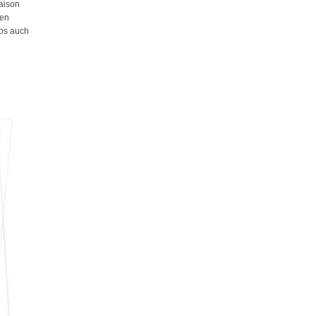
aison
ken
fos auch